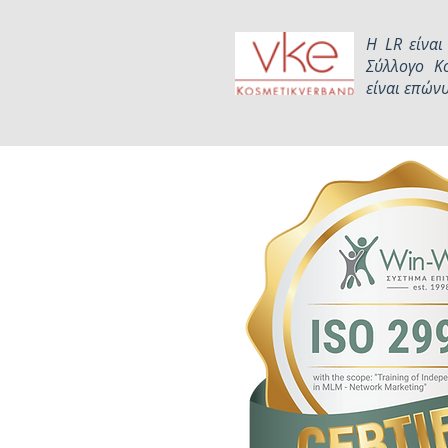
Η LR είναι
Σύλλογο Κ
είναι επών